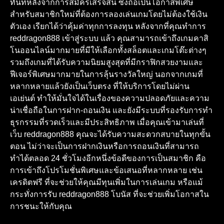
ทันทีหลังจากการสมัครเสร็จสิ้น ซึ่งถือเป็นโอกาสพิเศษ
สำหรับสมาชิกใหม่ที่ต้องการลองเล่นเกมโดยไม่ต้องใช้เงิน
ตัวเอง เรียกได้ว่าคุ้มค่าทุกการลงทุน หลังจากที่คุณทำการ
reddragon888 เข้าสู่ระบบ แล้ว คุณสามารถเข้าถึงเกมคาสิ
โนออนไลน์มากมายที่มีให้เลือกทั้งสล็อตและเกมโต๊ะต่างๆ
รวมถึงเกมที่ได้รับความนิยมสูงสุดที่มีกราฟิกสวยงามและ
ฟีเจอร์พิเศษมากมายในการลุ้นรางวัลใหญ่ นอกจากเกมที่
หลากหลายแล้วยังเป็นเว็บตรง ที่ให้บริการโดยไม่ผ่าน
เอเย่นต์ ทำให้มั่นใจได้ในเรื่องของความปลอดภัยและความ
น่าเชื่อถือในการฝาก-ถอนเงิน และยังมีระบบที่รองรับการทำ
ธุรกรรมที่รวดเร็วและมีประสิทธิภาพ เมื่อคุณเข้ามาเล่นที่
เว็บ reddragon888 คุณจะได้รับความสะดวกสบายในทุกขั้น
ตอน ไม่ว่าจะเป็นการฝากเงินหรือการถอนเงินที่สามารถ
ทำได้ตลอด 24 ชั่วโมงอีกหนึ่งข้อดีของการเป็นสมาชิก คือ
การเข้าถึงโปรโมชั่นพิเศษและข้อเสนอที่หลากหลาย เช่น
เครดิตฟรี ที่จะช่วยให้คุณมีทุนเพิ่มในการเล่นเกม หรือแม้
กระทั่งการรับ reddragon888 โบนัส ที่จะช่วยเพิ่มโอกาสใน
การชนะให้กับคุณ