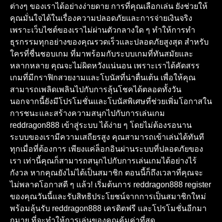
ต่างๆ ของเราได้อย่างง่ายดาย การที่คุณเลือกเล่น ยังช่วยให้
คุณมั่นใจได้ในเรื่องความปลอดภัยและการจ่ายเงินจริง
เพราะเว็บไซต์ของเราไม่ผ่านตัวกลางใด ๆ ทำให้การทำ
ธุรกรรมทุกอย่างของคุณรวดเร็วและปลอดภัยสูงสุด สำหรับ
ใครที่ชื่นชอบเกม ที่มาพร้อมกับระบบเกมที่ทันสมัยและ
หลากหลาย คุณจะไม่ผิดหวังแน่นอน เพราะเราได้คัดสรร
เกมที่มีกราฟิกสวยงามและโบนัสที่น่าตื่นเต้น เพื่อให้คุณ
สามารถเพลิดเพลินไปกับการลุ้นโชคได้ตลอดทั้งวัน
นอกจากนี้ยังมีโปรโมชั่นและโบนัสพิเศษที่ช่วยเพิ่มโอกาสใน
การชนะและสร้างความสนุกไปกับการเล่นเกม
reddragon888 เข้าสู่ระบบ ได้ง่าย ๆ โดยไม่ต้องรอนาน
ระบบของเรามีความเสถียรสูง คุณสามารถเข้าเล่นได้ทันที
ทุกเมื่อที่ต้องการ เพียงแค่ล็อกอินผ่านระบบที่ปลอดภัยของ
เรา เท่านี้คุณก็สามารถสนุกไปกับการเล่นเกมได้อย่างไร้
กังวล หากคุณยังไม่ได้เป็นสมาชิก ตอนนี้ก็ถึงเวลาที่คุณจะ
ไม่พลาดโอกาสดี ๆ แล้ว! เริ่มต้นการ reddragon888 register
ของคุณวันนี้และรับสิทธิประโยชน์จากการเป็นสมาชิกใหม่
พร้อมลุ้นรับ reddragon888 เครดิตฟรี และโปรโมชั่นอีกมา
กมาย ที่จะทำให้การเล่นของคุณคุ้มค่าที่สุด