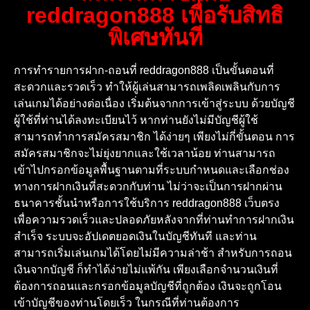
reddragon888 เพื่อรับสิทธิ
พิเศษทันที
การทำรายการฝาก-ถอนที่ reddragon888 เป็นขั้นตอนที่
สะดวกและรวดเร็ว ทำให้ผู้เล่นสามารถเพลิดเพลินกับการ
เล่นเกมได้อย่างต่อเนื่อง เริ่มต้นจากการเข้าสู่ระบบ ด้วยบัญชี
ผู้ใช้ที่ท่านได้ลงทะเบียนไว้ หากท่านยังไม่มีบัญชีผู้ใช้
สามารถทำการสมัครสมาชิก ได้ง่ายๆ เพียงไม่กี่ขั้นตอน การ
สมัครสมาชิกจะไม่ยุ่งยากและใช้เวลาน้อย ท่านสามารถ
เข้าไปกรอกข้อมูลพื้นฐานตามที่ระบบกำหนดและเลือกช่อง
ทางการฝากเงินที่สะดวกกับท่าน ไม่ว่าจะเป็นการฝากผ่าน
ธนาคารชั้นนำหรือการใช้บริการ reddragon888 เว็บตรง
เพื่อความรวดเร็วและปลอดภัยหลังจากที่ท่านทำการฝากเงิน
สำเร็จ ระบบจะอัปเดตยอดเงินในบัญชีทันที และท่าน
สามารถเริ่มเล่นเกมได้โดยไม่มีความล่าช้า สำหรับการถอน
เงินจากบัญชี ก็ทำได้ง่ายไม่แพ้กัน เพียงเลือกจำนวนเงินที่
ต้องการถอนและกรอกข้อมูลบัญชีที่ถูกต้อง เงินจะถูกโอน
เข้าบัญชีของท่านโดยเร็ว ในกรณีที่ท่านต้องการ