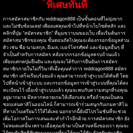
พิเศษทันที
การสมัครสมาชิกกับ reddragon888 เป็นขั้นตอนที่ไม่ยุ่งยาก
และไม่ซับซ้อนเลย! เพียงแค่คุณเข้าไปที่หน้าเว็บไซต์หลัก และ
คลิกที่ปุ่ม “สมัครสมาชิก” ที่มุมขวาบนของเว็บ เพื่อเริ่มต้นการ
สมัครสมาชิกของคุณ ขั้นตอนถัดไปคุณจะต้องกรอกข้อมูลส่วน
ตัว เช่น ชื่อ-นามสกุล, อีเมล, เบอร์โทรศัพท์ และข้อมูลอื่นๆ ที่
จำเป็นสำหรับการสมัคร หลังจากกรอกข้อมูลครบถ้วนแล้ว
เพียงแค่กดปุ่มยืนยัน และคุณจะได้รับการยืนยันการสมัคร
สมาชิกภายในไม่กี่วินาทีเมื่อคุณทำการ reddragon888 สมัคร
สมาชิก เสร็จเรียบร้อยแล้ว คุณสามารถเข้าสู่ระบบได้ทันที โดย
ไปที่หน้าเข้าสู่ระบบ และกรอกข้อมูลการเข้าสู่ระบบที่คุณได้ลง
ทะเบียนไว้ เมื่อเข้าสู่ระบบแล้ว คุณจะพบกับความสนุกที่รอคุณ
อยู่มากมาย มีหลากหลายเกมให้เลือกเล่น หรือถ้าคุณเป็นคน
ชอบเล่นคาสิโนออนไลน์ ก็สามารถเข้าร่วมสนุกกับเกมคาสิโน
ที่ทางเว็บเตรียมไว้ให้ได้เลย นอกจากนี้ยังมีโปรโมชันที่จะช่วย
เพิ่มโอกาสในการเล่นและทำกำไรอีกด้วย การสมัครสมาชิก ยัง
ไม่หมดแค่นั้น เพราะเมื่อคุณเข้ามาเป็นส่วนหนึ่งของเรา คุณจะ
ได้พบกับสิทธิพิเศษมากมายที่รอให้คุณได้รับ สำหรับสมาชิก