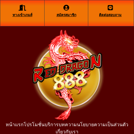
ทางเข้าเกมส์
สมัครสมาชิก
ติดต่อสอบถาม
หน้าแรก
โปรโมชั่น
บริการ
บทความ
นโยบายความเป็นส่วนตัว
เกี่ยวกับเรา