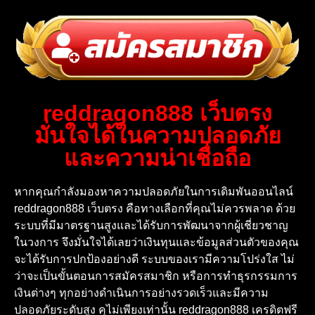
reddragon888 เว็บตรง
มั่นใจได้ในความปลอดภัย
และความน่าเชื่อถือ
หากคุณกำลังมองหาความปลอดภัยในการเดิมพันออนไลน์
reddragon888 เว็บตรง คือทางเลือกที่คุณไม่ควรพลาด ด้วย
ระบบที่มีมาตรฐานสูงและได้รับการพัฒนาจากผู้เชี่ยวชาญ
ในวงการ จึงมั่นใจได้เลยว่าเงินทุนและข้อมูลส่วนตัวของคุณ
จะได้รับการปกป้องอย่างดี ระบบของเรามีความโปร่งใส ไม่
ว่าจะเป็นขั้นตอนการสมัครสมาชิก หรือการทำธุรกรรมการ
เงินต่างๆ ทุกอย่างดำเนินการอย่างรวดเร็วและมีความ
ปลอดภัยระดับสูง คุไม่เพียงเท่านั้น reddragon888 เครดิตฟรี