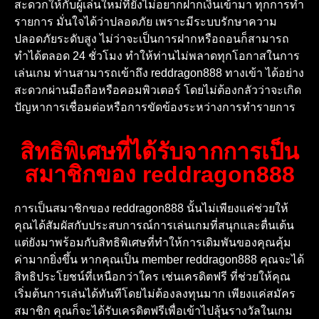
สะดวกให้กับผู้เล่นใหม่ที่ยังไม่อยากฝากเงินเข้ามา ทุกการทำ
รายการ มั่นใจได้ว่าปลอดภัย เพราะมีระบบรักษาความ
ปลอดภัยระดับสูง ไม่ว่าจะเป็นการฝากหรือถอนก็สามารถ
ทำได้ตลอด 24 ชั่วโมง ทำให้ท่านไม่พลาดทุกโอกาสในการ
เล่นเกม ท่านสามารถเข้าถึง reddragon888 ทางเข้า ได้อย่าง
สะดวกผ่านมือถือหรือคอมพิวเตอร์ โดยไม่ต้องกลัวว่าจะเกิด
ปัญหาการเชื่อมต่อหรือการขัดข้องระหว่างการทำรายการ
สิทธิพิเศษที่ได้รับจากการเป็น
สมาชิกของ reddragon888
การเป็นสมาชิกของ reddragon888 นั้นไม่เพียงแค่ช่วยให้
คุณได้สัมผัสกับประสบการณ์การเล่นเกมที่สนุกและตื่นเต้น
แต่ยังมาพร้อมกับสิทธิพิเศษที่ทำให้การเดิมพันของคุณคุ้ม
ค่ามากยิ่งขึ้น หากคุณเป็น member reddragon888 คุณจะได้
สิทธิประโยชน์ที่เหนือกว่าใคร เช่นเครดิตฟรี ที่ช่วยให้คุณ
เริ่มต้นการเล่นได้ทันทีโดยไม่ต้องลงทุนมาก เพียงแค่สมัคร
สมาชิก คุณก็จะได้รับเครดิตฟรีเพื่อเข้าไปลุ้นรางวัลในเกม